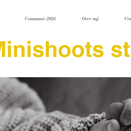
Communie 2026
Over mij
Co
nishoots st