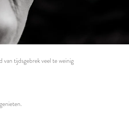
 van tijdsgebrek veel te weinig
 genieten.