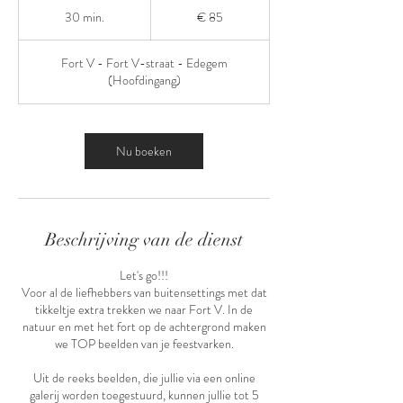
euro
30 min.
3
€ 85
0
m
Fort V - Fort V-straat - Edegem
i
(Hoofdingang)
n
.
Nu boeken
Beschrijving van de dienst
Let's go!!!
Voor al de liefhebbers van buitensettings met dat
tikkeltje extra trekken we naar Fort V. In de
natuur en met het fort op de achtergrond maken
we TOP beelden van je feestvarken.
Uit de reeks beelden, die jullie via een online
galerij worden toegestuurd, kunnen jullie tot 5