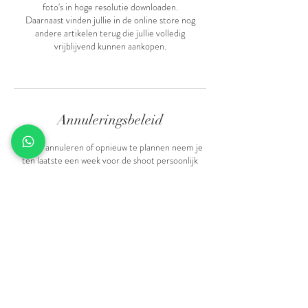
foto's in hoge resolutie downloaden.
Daarnaast vinden jullie in de online store nog
andere artikelen terug die jullie volledig
vrijblijvend kunnen aankopen.
Annuleringsbeleid
Om te annuleren of opnieuw te plannen neem je
ten laatste een week voor de shoot persoonlijk
contact met me op.
Er kunnen geen betalingen gerecupereerd worden
indien u niet komt opdagen op de dag van de
shoot.
Contactgegevens
+32479993726