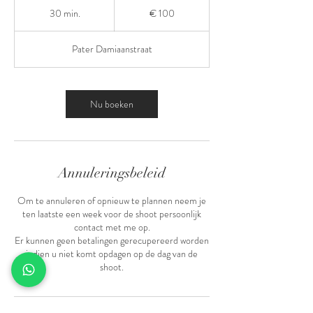
euro
30 min.
3
€ 100
0
m
Pater Damiaanstraat
i
n
.
Nu boeken
Annuleringsbeleid
Om te annuleren of opnieuw te plannen neem je
ten laatste een week voor de shoot persoonlijk
contact met me op.
Er kunnen geen betalingen gerecupereerd worden
indien u niet komt opdagen op de dag van de
shoot.